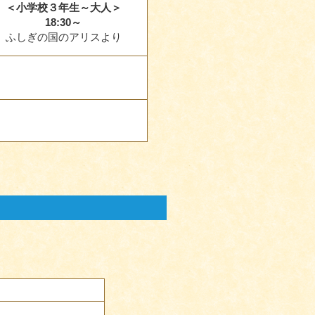
＜小学校３年生～大人＞
18:30～
ふしぎの国のアリスより