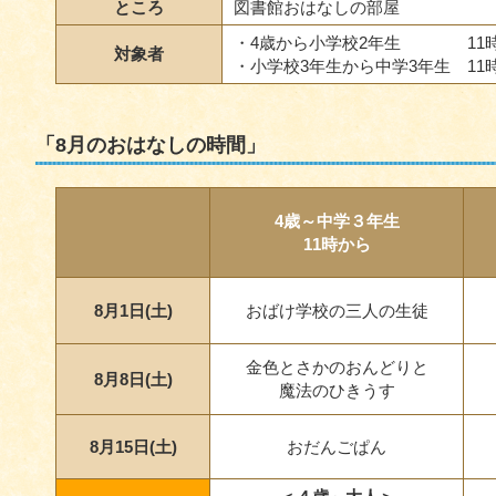
ところ
図書館おはなしの部屋
・4歳から小学校2年生 11
対象者
・小学校3年生から中学3年生 11
「8月のおはなしの時間」
4歳～中学３年生
11時から
8月1日(土)
おばけ学校の三人の生徒
金色とさかのおんどりと
8月8日(土)
魔法のひきうす
8月15日(土)
おだんごぱん